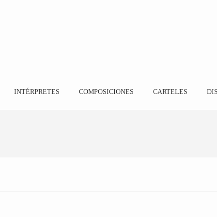
INTÉRPRETES
COMPOSICIONES
CARTELES
DI
FRANCISCA LÓPEZ PACHECO
GLORIA MATE