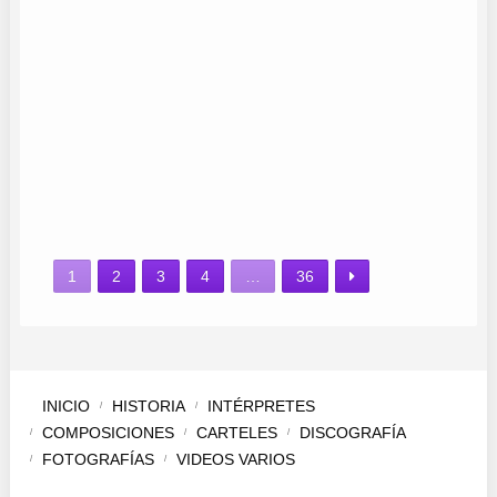
MAEVA FERNÁNDEZ
CORO AL COMPÁS DEL TAMBORIL
CORO AL ALBA
EVA JIMÉNEZ
LORENA
1
2
3
4
…
36
INICIO
HISTORIA
INTÉRPRETES
COMPOSICIONES
CARTELES
DISCOGRAFÍA
FOTOGRAFÍAS
VIDEOS VARIOS