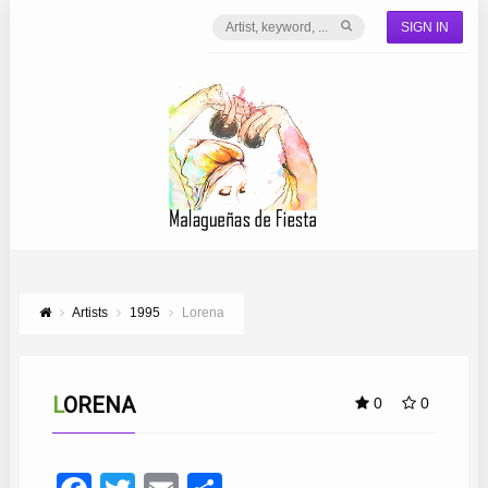
SIGN IN
Artists
1995
Lorena
LORENA
0
0