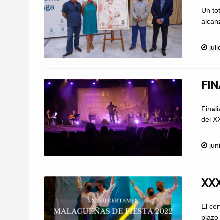
Un to
alcanz
jul
FIN
Final
del X
jun
XXX
El ce
plazo