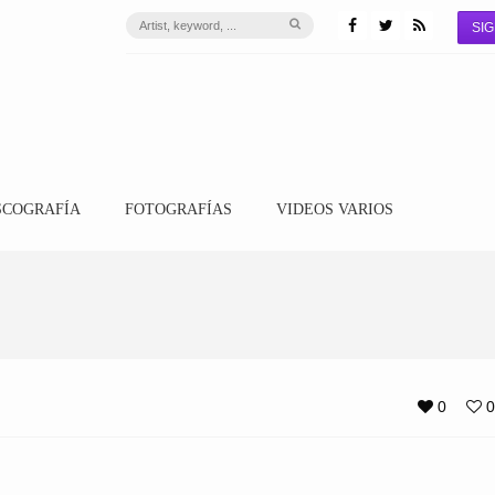
SIG
SCOGRAFÍA
FOTOGRAFÍAS
VIDEOS VARIOS
0
0