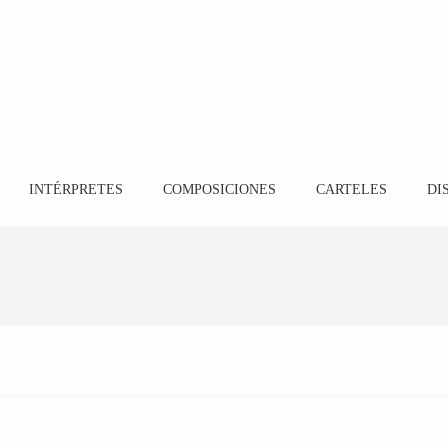
INTÉRPRETES
COMPOSICIONES
CARTELES
DI
Aires de Málaga
13