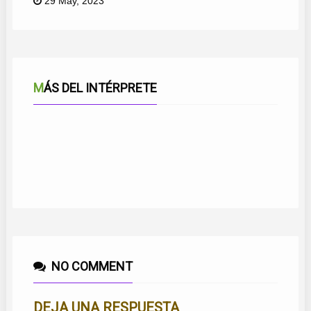
29 May, 2023
MÁS DEL INTÉRPRETE
CON ESA SUERTE HE NACÍO
PREGUNTABA LA LUNA
QUIEN FUERA POETA
AIRES DE LIBERTAD
SUEÑOS MARINEROS
MÁLAGA AZUL
LUNA MARINERA
DESCUBRIENDO PRIMAVERAS
AMORES DE LA LUNA LLENA
NO COMMENT
DEJA UNA RESPUESTA