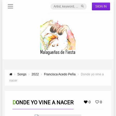
SIGN IN
Songs
2022
Francisca Acedo Peña
Donde yo vine a
nacer
DONDE YO VINE A NACER
0
0