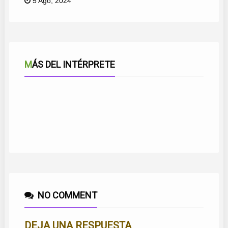
5 Ago, 2024
MÁS DEL INTÉRPRETE
POR MALAGUEÑAS VAMOS A BAILAR
MARAVILLA DEL MUNDO
MÁLAGA Y EL MARINERO
DUÉRMETE MI NIÑA
MÁLAGA SERÁ TESTIGO
SOÑÉ CONTIGO
LEJOS DE TI
BARRIOS DE MÁLAGA
DIVIÉRTETE
NO COMMENT
DEJA UNA RESPUESTA