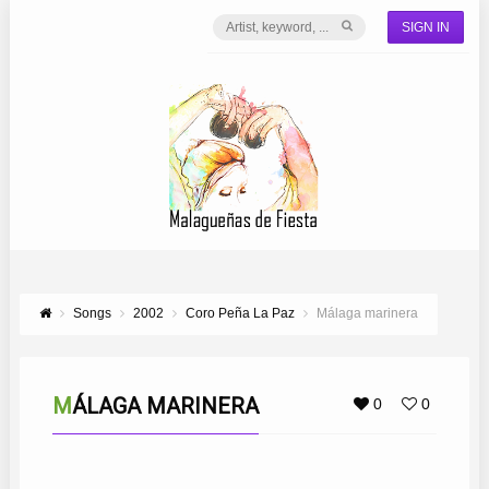
SIGN IN
Songs
2002
Coro Peña La Paz
Málaga marinera
MÁLAGA MARINERA
0
0