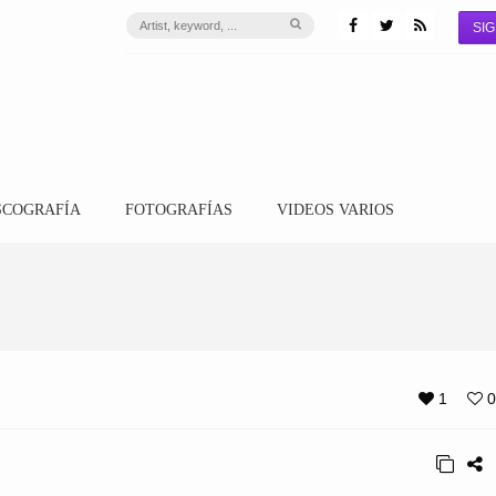
SIG
SCOGRAFÍA
FOTOGRAFÍAS
VIDEOS VARIOS
1
0