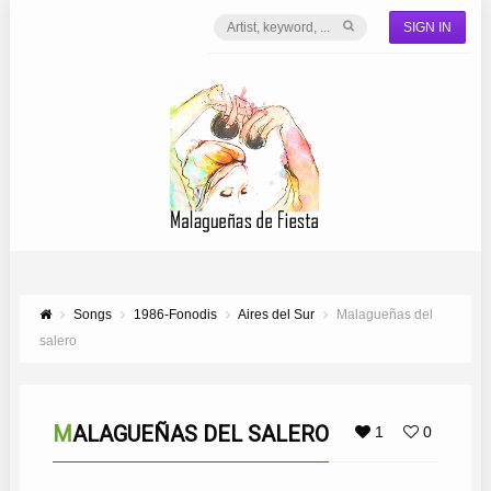
SIGN IN
Songs
1986-Fonodis
Aires del Sur
Malagueñas del
salero
MALAGUEÑAS DEL SALERO
1
0