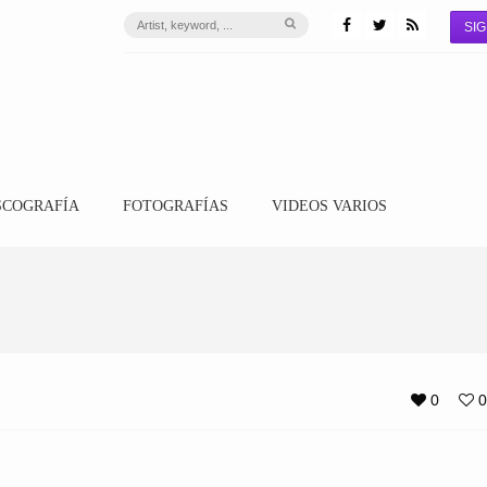
SIG
SCOGRAFÍA
FOTOGRAFÍAS
VIDEOS VARIOS
0
0