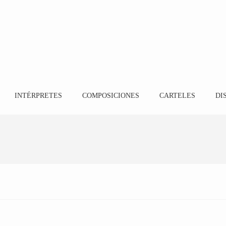
INTÉRPRETES
COMPOSICIONES
CARTELES
DI
Coro Cortijo Alto
15