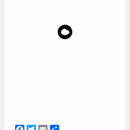
Tania Contreras
10
Facebook
Twitter
Email
Compartir