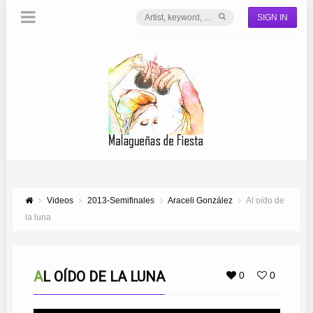
SIGN IN
Videos
2013-Semifinales
Araceli González
Al oído de
la luna
AL OÍDO DE LA LUNA
0
0