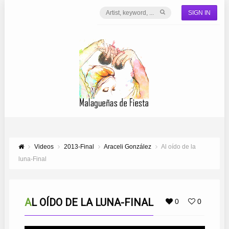
SIGN IN
Videos
2013-Final
Araceli González
Al oído de la
luna-Final
AL OÍDO DE LA LUNA-FINAL
0
0