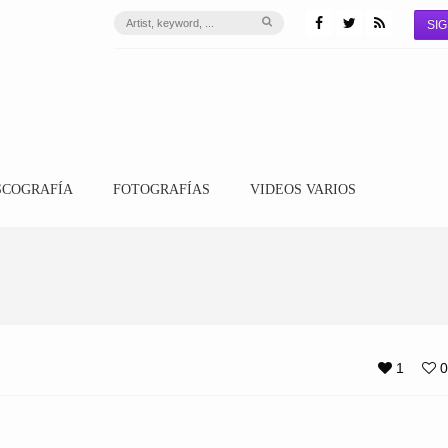
SIG
SCOGRAFÍA
FOTOGRAFÍAS
VIDEOS VARIOS
1
0