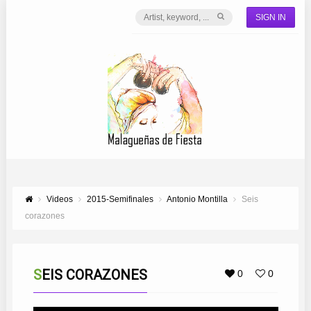
SIGN IN
Videos
2015-Semifinales
Antonio Montilla
Seis
corazones
SEIS CORAZONES
0
0