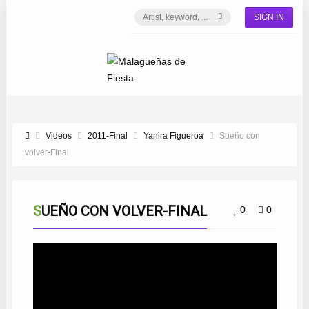
SIGN IN
Videos
2011-Final
Yanira Figueroa
Sueño con
volver-Final
SUEÑO CON VOLVER-FINAL
0
0