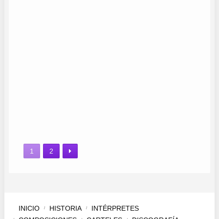
GONZALO
ÁNGELA MARÍA
CARMEN ABENZA
LOS MARISMEÑOS
LOS CARRETEROS
MARILÓ Y GRUPO KRISTAL
PAQUI CORPAS
1
2
INICIO
HISTORIA
INTÉRPRETES