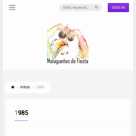
SIGN IN
Artists
1985
1985
VICENTE DEL PINO
PACO CENACHERO
CAÑAVERAL