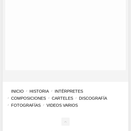
CORO LOS DEL MOLINILLO
JOSE MANUEL MARTIN
ELSA RIOS
ANA CORPAS
CORO A NUESTRO AIRE
INICIO
HISTORIA
INTÉRPRETES
COMPOSICIONES
CARTELES
DISCOGRAFÍA
FOTOGRAFÍAS
VIDEOS VARIOS