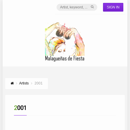
SIGN IN
Artists
2001
2001
VIRGINIA GÁMEZ
REBUITO
CORO MANOJITO