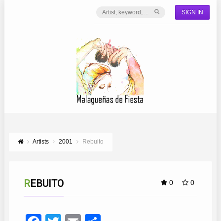
SIGN IN
Artists
2001
Rebuito
REBUITO
0
0