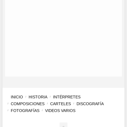
CORO COSAS NUESTRAS
CORO MI GENTE
BELÉN JURADO
SANDRA VILLENA
CORO MI GENTE
CORO MEDITERRÁNEO
INICIO
HISTORIA
INTÉRPRETES
COMPOSICIONES
CARTELES
DISCOGRAFÍA
FOTOGRAFÍAS
VIDEOS VARIOS