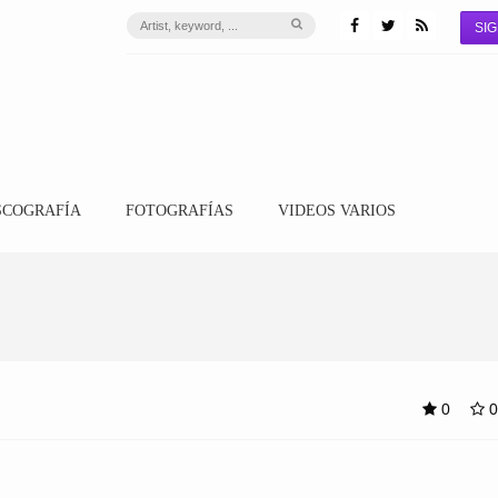
SIG
SCOGRAFÍA
FOTOGRAFÍAS
VIDEOS VARIOS
0
0