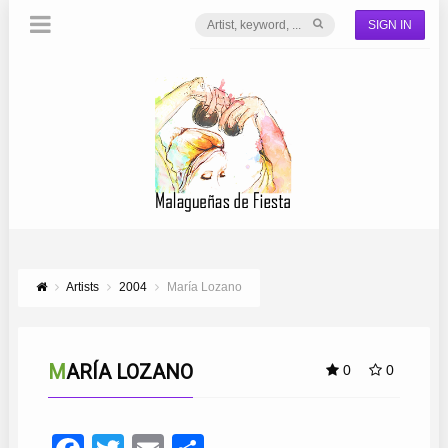
SIGN IN
Artists
2004
María Lozano
MARÍA LOZANO
0
0