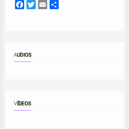
Facebook
Twitter
Email
Compartir
AUDIOS
NO ME MIRES NI ME HABLES
VÍDEOS
LA MAR ESTÁ EN CALMA