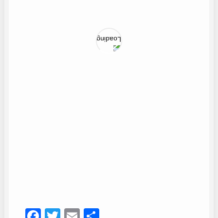
Coro Ntra. Sra. de la Esperanza
28
Facebook
Twitter
Email
Compartir