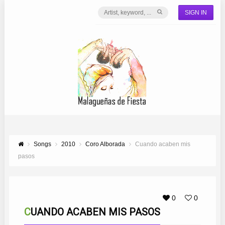
SIGN IN
Songs
2010
Coro Alborada
Cuando acaben mis
pasos
0
0
CUANDO ACABEN MIS PASOS