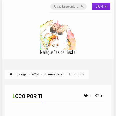
SIGN IN
Songs
2014
Juanma Jerez
Loco por ti
LOCO POR TI
0
0