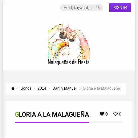
SIGN IN
Songs
2014
Dani y Manuel
Gloria a la Malagueña
GLORIA A LA MALAGUEÑA
0
0