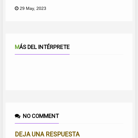
29 May, 2023
MÁS DEL INTÉRPRETE
SENTIMIENTO MALAGUEÑO
NACÍ PARA QUERERTE
SUEÑOS MARINEROS
HOY HE VUELTO A RECORDAR
GLORIA A LA MALAGUEÑA
UNA FLOR ENTRE LAS FLORES
NO COMMENT
DEJA UNA RESPUESTA