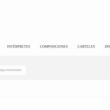
INTÉRPRETES
COMPOSICIONES
CARTELES
DI
laga enamorada
Coro Peña Casa de alora Gibralfaro
9