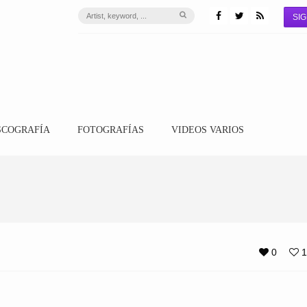
SIG
SCOGRAFÍA
FOTOGRAFÍAS
VIDEOS VARIOS
0
1