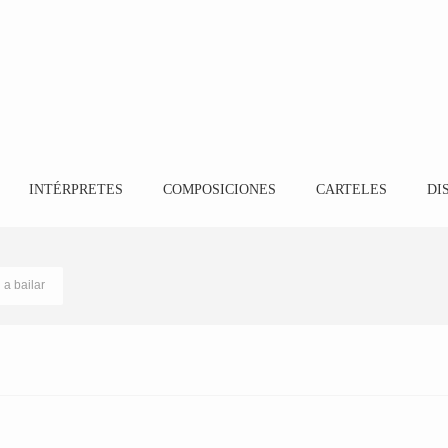
INTÉRPRETES
COMPOSICIONES
CARTELES
DI
 a bailar
Coro Peña Casa de alora Gibralfaro
5