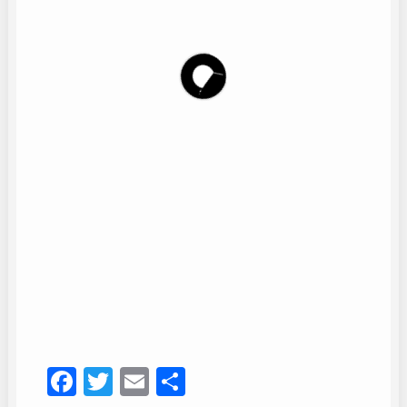
Coro La alegría del Puerto
11
Facebook
Twitter
Email
Compartir