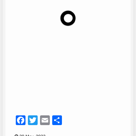
Coro La alegría del Puerto
37
Facebook
Twitter
Email
Compartir