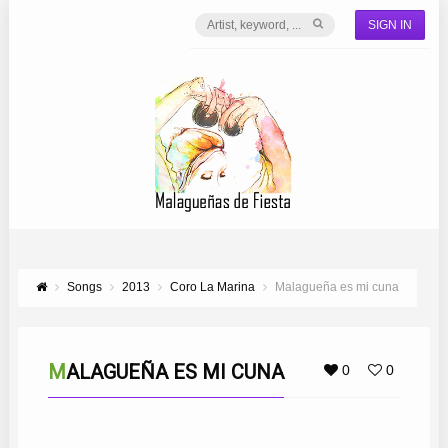
SIGN IN
Songs
2013
Coro La Marina
Malagueña es mi cuna
MALAGUEÑA ES MI CUNA
0
0