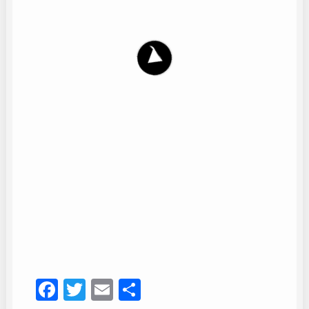
Paco Cenachero
8
Facebook
Twitter
Email
Compartir