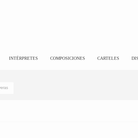
INTÉRPRETES
COMPOSICIONES
CARTELES
DI
veras
Coro Amigos del Camino
10