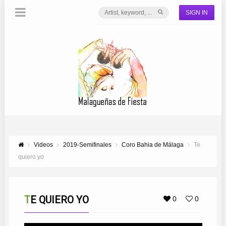
SIGN IN
Videos
2019-Semifinales
Coro Bahia de Málaga
Te
quiero yo
TE QUIERO YO
0
0