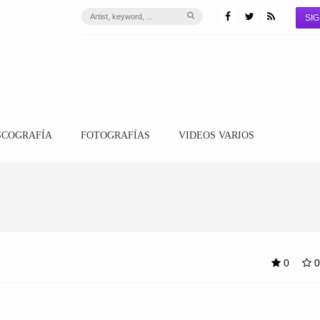
SIG
SCOGRAFÍA
FOTOGRAFÍAS
VIDEOS VARIOS
0
0