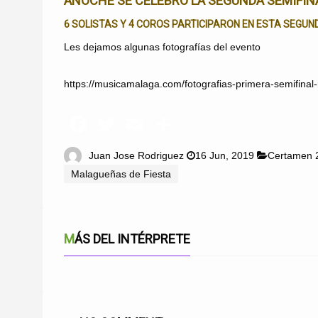
ANOCHE SE CELEBRÓ LA SEGUNDA SEMIFIN
6 SOLISTAS Y 4 COROS PARTICIPARON EN ESTA SEGUN
Les dejamos algunas fotografías del evento
https://musicamalaga.com/fotografias-primera-semifinal
Juan Jose Rodriguez
16 Jun, 2019
Certamen 
Malagueñas de Fiesta
MÁS DEL INTÉRPRETE