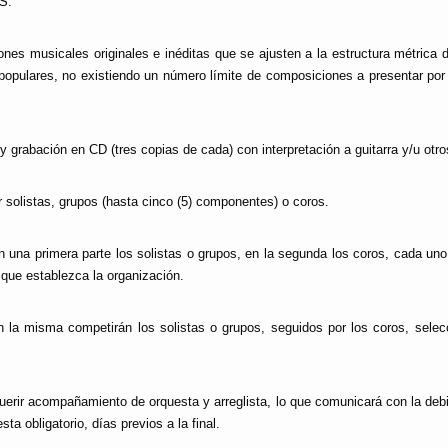
S.
nes musicales originales e inéditas
que se ajusten a la estructura métrica d
opulares, no existiendo un número límite de composiciones a presentar por au
a y grabación en CD (
tres copias de cada
) con interpretación a guitarra y/u otr
 solistas, grupos (
hasta cinco (5) componentes
) o coros.
 una primera parte los solistas o grupos, en la segunda los coros, cada un
 que establezca la organización.
 la misma competirán los solistas o grupos, seguidos por los coros, selec
equerir acompañamiento de orquesta y arreglista, lo que comunicará con la debi
a obligatorio, días previos a la final.