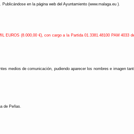
. Publicándose
en la página web del Ayuntamiento
(
www.malaga.eu
).
L EUROS (8.000,00 €), con cargo a la Partida 01.3381.48100 PAM 4033
de
erentes medios de comunicación, pudiendo aparecer los nombres e imagen tant
ña de Peñas.