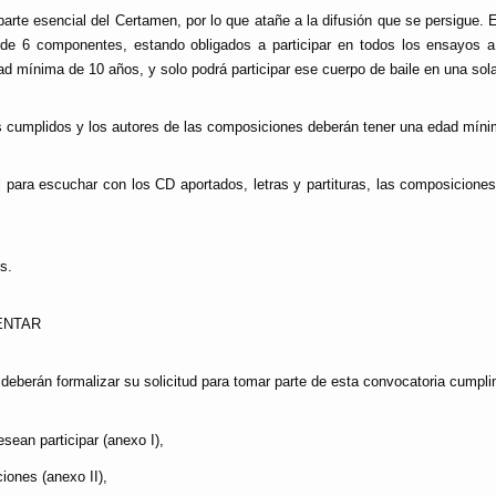
parte esencial del Certamen, por lo que atañe a la difusión que se persigue.
de 6 componentes, estando obligados a participar en todos los ensayos a
ad mínima de 10 años, y solo podrá participar ese cuerpo de baile en una so
s cumplidos y los autores de las composiciones deberán tener una edad mín
al para escuchar con los CD aportados, letras y partituras, las composicione
s.
ENTAR
deberán formalizar su solicitud para tomar parte de esta convocatoria cumpl
sean participar (anexo I),
iones (anexo II),