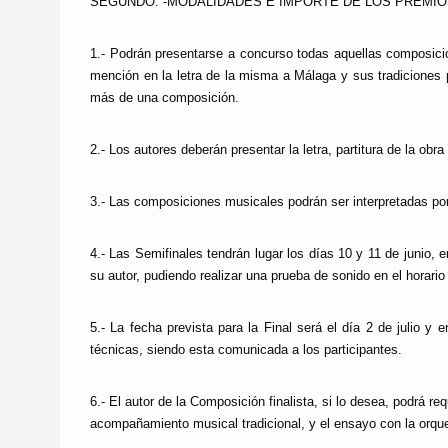
SEGUNDO. -MODALIDADES E IMPORTE DE LOS PREMIO
1.- Podrán presentarse a concurso todas aquellas
composicio
mención en la letra de la misma a Málaga y sus tradiciones p
más de una composición.
2.- Los autores deberán presentar la letra, partitura de la obr
3.- Las composiciones musicales podrán ser interpretadas por
4.- Las
Semifinales
tendrán lugar los días
10 y 11 de junio
,
en
su autor, pudiendo realizar una prueba de sonido en el horario
5.-
La fecha prevista para la Final será el día
2 de julio
y en
técnicas, siendo esta comunicada a los participantes.
6.- El autor de la Composición finalista, si lo desea, podrá r
acompañamiento musical tradicional, y el ensayo con la orquest