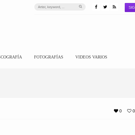
SIG
SCOGRAFÍA
FOTOGRAFÍAS
VIDEOS VARIOS
0
0