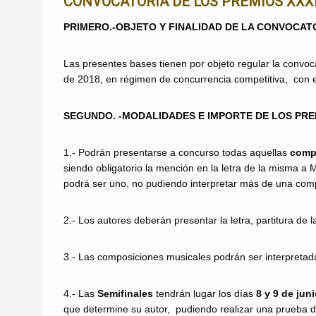
CONVOCATORIA DE LOS PREMIOS XXX
PRIMERO.-OBJETO Y FINALIDAD DE LA CONVOCAT
Las presentes bases tienen por objeto regular la convoc
de 2018, en régimen de concurrencia competitiva, con el 
SEGUNDO. -MODALIDADES E IMPORTE DE LOS PRE
1.- Podrán presentarse a concurso todas aquellas
compo
siendo obligatorio la mención en la letra de la misma a 
podrá ser uno, no pudiendo interpretar más de una com
2.- Los autores deberán presentar la letra, partitura de
3.- Las composiciones musicales podrán ser interpretada
4.- Las
Semifinales
tendrán lugar los días
8 y 9 de jun
que determine su autor, pudiendo realizar una prueba de