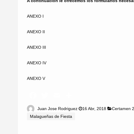
A continuación le ofrecemos los formularios necesa
ANEXO I
ANEXO II
ANEXO III
ANEXO IV
ANEXO V
Juan Jose Rodriguez
16 Abr, 2018
Certamen 
Malagueñas de Fiesta