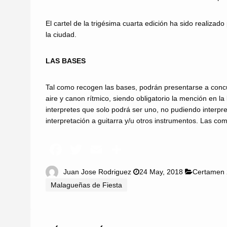
El cartel de la trigésima cuarta edición ha sido realiza
la ciudad.
LAS BASES
Tal como recogen las bases, podrán presentarse a concur
aire y canon rítmico, siendo obligatorio la mención en l
interpretes que solo podrá ser uno, no pudiendo interpr
interpretación a guitarra y/u otros instrumentos. Las c
Juan Jose Rodriguez
24 May, 2018
Certamen
Malagueñas de Fiesta