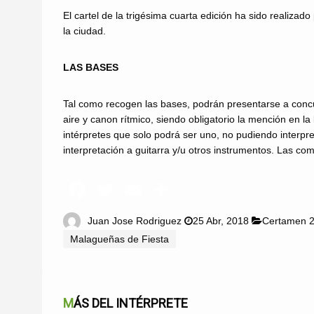
El cartel de la trigésima cuarta edición ha sido realiza
la ciudad.
LAS BASES
Tal como recogen las bases, podrán presentarse a concur
aire y canon rítmico, siendo obligatorio la mención en l
intérpretes que solo podrá ser uno, no pudiendo interpr
interpretación a guitarra y/u otros instrumentos. Las c
Juan Jose Rodriguez
25 Abr, 2018
Certamen 
Malagueñas de Fiesta
MÁS DEL INTÉRPRETE