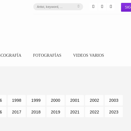
SIG
SCOGRAFÍA
FOTOGRAFÍAS
VIDEOS VARIOS
6
1998
1999
2000
2001
2002
2003
6
2017
2018
2019
2021
2022
2023