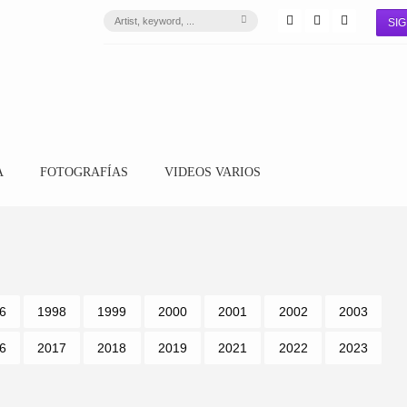
SIG
A
FOTOGRAFÍAS
VIDEOS VARIOS
6
1998
1999
2000
2001
2002
2003
6
2017
2018
2019
2021
2022
2023