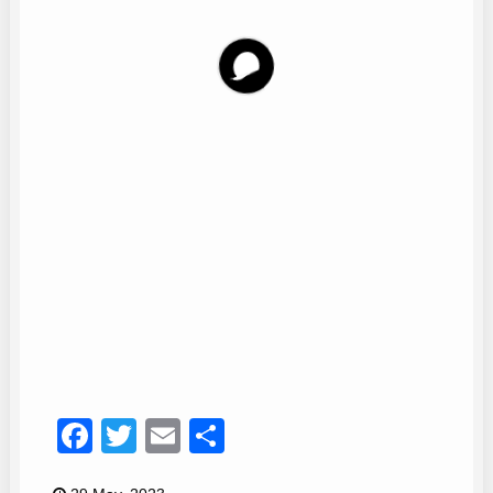
Araceli González
9
Facebook
Twitter
Email
Compartir