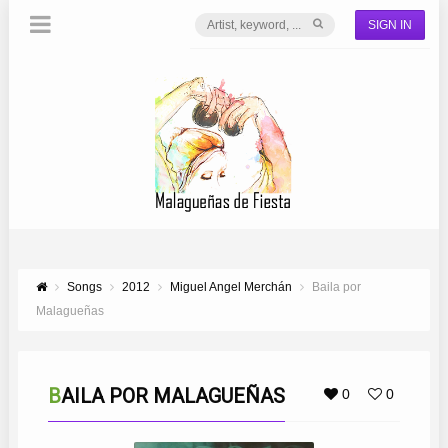
SIGN IN
Songs
2012
Miguel Angel Merchán
Baila por
Malagueñas
BAILA POR MALAGUEÑAS
0
0