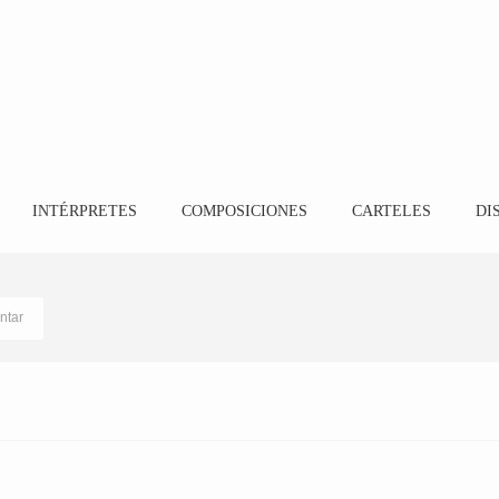
INTÉRPRETES
COMPOSICIONES
CARTELES
DI
ntar
Coro Peña La Estrella
30